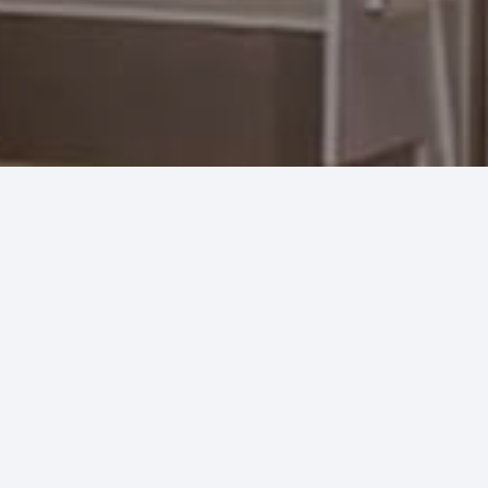
LOFT URBANO
Il quartiere Vanchiglia di Torino, delimitato tra il Po e la Dora, fa
da sfondo all’intervento di recupero di spazi ex-artigianali.
Il progetto di rifunzionalizzazione segue il fine di recuperare gli