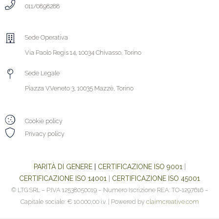
011/0898288
Sede Operativa
Via Paolo Regis 14, 10034 Chivasso, Torino
Sede Legale
Piazza V.Veneto 3, 10035 Mazzè, Torino
Cookie policy
Privacy policy
PARITÀ DI GENERE
|
CERTIFICAZIONE ISO 9001
|
CERTIFICAZIONE ISO 14001
|
CERTIFICAZIONE ISO 45001
© LTG SRL – P.IVA 12538050019 – Numero Iscrizione REA: TO-1297616 –
Capitale sociale: € 10.000,00 i.v. | Powered by
claimcreative.com