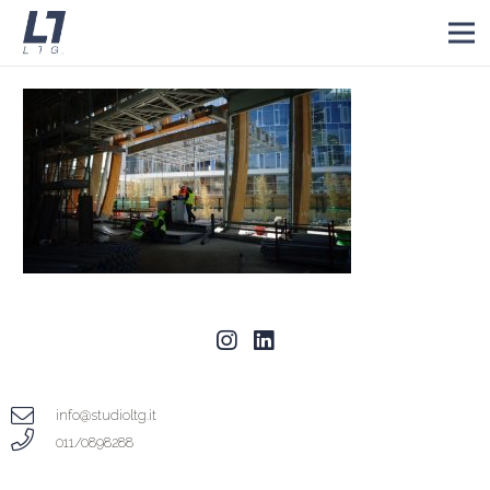
info@studioltg.it
011/0898288