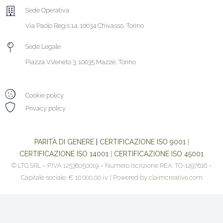
Sede Operativa
Via Paolo Regis 14, 10034 Chivasso, Torino
Sede Legale
Piazza V.Veneto 3, 10035 Mazzè, Torino
Cookie policy
Privacy policy
PARITÀ DI GENERE
|
CERTIFICAZIONE ISO 9001
|
CERTIFICAZIONE ISO 14001
|
CERTIFICAZIONE ISO 45001
© LTG SRL – P.IVA 12538050019 – Numero Iscrizione REA: TO-1297616 –
Capitale sociale: € 10.000,00 i.v. | Powered by
claimcreative.com