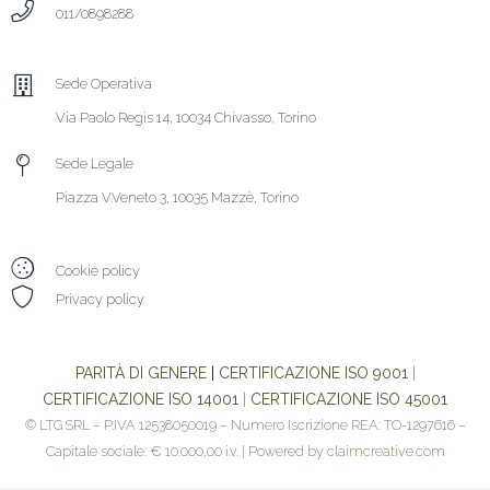
011/0898288
Sede Operativa
Via Paolo Regis 14, 10034 Chivasso, Torino
Sede Legale
Piazza V.Veneto 3, 10035 Mazzè, Torino
Cookie policy
Privacy policy
PARITÀ DI GENERE
|
CERTIFICAZIONE ISO 9001
|
CERTIFICAZIONE ISO 14001
|
CERTIFICAZIONE ISO 45001
© LTG SRL – P.IVA 12538050019 – Numero Iscrizione REA: TO-1297616 –
Capitale sociale: € 10.000,00 i.v. | Powered by
claimcreative.com