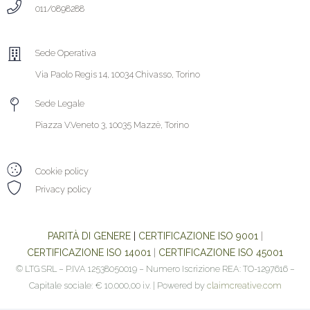
011/0898288
Sede Operativa
Via Paolo Regis 14, 10034 Chivasso, Torino
Sede Legale
Piazza V.Veneto 3, 10035 Mazzè, Torino
Cookie policy
Privacy policy
PARITÀ DI GENERE
|
CERTIFICAZIONE ISO 9001
|
CERTIFICAZIONE ISO 14001
|
CERTIFICAZIONE ISO 45001
© LTG SRL – P.IVA 12538050019 – Numero Iscrizione REA: TO-1297616 –
Capitale sociale: € 10.000,00 i.v. | Powered by
claimcreative.com